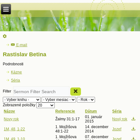
E-mail
Rastislav Betina
Podrobnosti
Kázne
Séria
Filter
Zobrazené položky
Názov
Referencie
Dátum
Séria
01. január
Novy rok
Žalmy 31:1-17
Nový rok
2015
1. Mojžišova
14. december
1M, 48, 1-22
Jozef
48:1-22
2014
1. Mojžišova
07. december
1M, 49, 1-10
Jozef