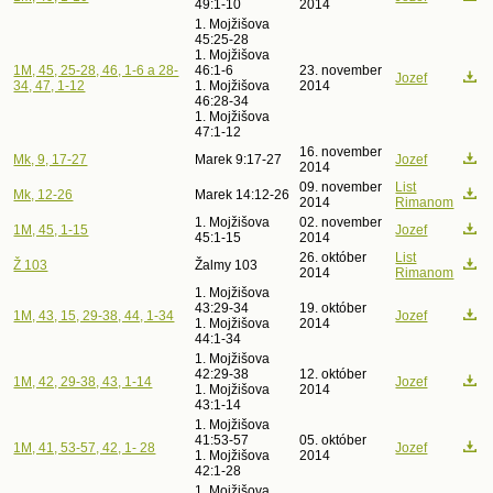
49:1-10
2014
1. Mojžišova
45:25-28
1. Mojžišova
1M, 45, 25-28, 46, 1-6 a 28-
46:1-6
23. november
Jozef
34, 47, 1-12
1. Mojžišova
2014
46:28-34
1. Mojžišova
47:1-12
16. november
Mk, 9, 17-27
Marek 9:17-27
Jozef
2014
09. november
List
Mk, 12-26
Marek 14:12-26
2014
Rimanom
1. Mojžišova
02. november
1M, 45, 1-15
Jozef
45:1-15
2014
26. október
List
Ž 103
Žalmy 103
2014
Rimanom
1. Mojžišova
43:29-34
19. október
1M, 43, 15, 29-38, 44, 1-34
Jozef
1. Mojžišova
2014
44:1-34
1. Mojžišova
42:29-38
12. október
1M, 42, 29-38, 43, 1-14
Jozef
1. Mojžišova
2014
43:1-14
1. Mojžišova
41:53-57
05. október
1M, 41, 53-57, 42, 1- 28
Jozef
1. Mojžišova
2014
42:1-28
1. Mojžišova