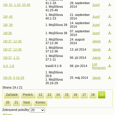
41:1-16
28. september
1M, 41, 1-16, 25-46
Jozef
1. Mojžišova
2014
41:25-46
1. Mojžišova
21. september
1M, 40
Jozef
40:1-23
2014
14. september
1M, 39
1. Mojžišova 39
Jozef
2014
07. september
1M 38
1. Mojžišova 38
Jozef
2014
1. Mojžišova
24. august
1M 37, 12-36
Jakob
37:12-36
2014
1. Mojžišova
1M 37, 12-36
13. júl 2014
Jakob
37:12-36
1. Mojžišova
1M 37, 1-11
06. júl 2014
Jakob
37:1-11
List
Iz 6, 1-8
Izaiáš 6:1-8
08. jún 2014
Rimanom
1. Mojžišova
35:8
1M 35, 8,16-29
25. máj 2014
Jakob
1. Mojžišova
35:16-29
Strana 19 z 21
Začiatok
Predch.
12
13
14
15
16
17
18
19
20
21
Nasl.
Koniec
Zobrazené položky