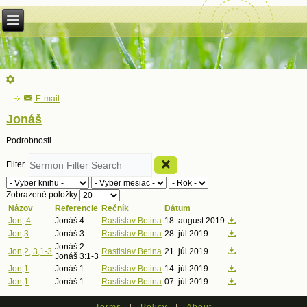
E-mail
Jonáš
Podrobnosti
Filter
Zobrazené položky
Názov
Referencie
Rečník
Dátum
Jon, 4
Jonáš 4
Rastislav Betina
18. august 2019
Jon,3
Jonáš 3
Rastislav Betina
28. júl 2019
Jonáš 2
Jon,2, 3,1-3
Rastislav Betina
21. júl 2019
Jonáš 3:1-3
Jon,1
Jonáš 1
Rastislav Betina
14. júl 2019
Jon,1
Jonáš 1
Rastislav Betina
07. júl 2019
Terms
|
Policy
|
About