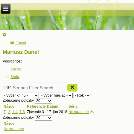
E-mail
Mariusz Danel
Podrobnosti
Kázne
Séria
Filter
Zobrazené položky
Názov
Referencie
Dátum
Séria
Zj, 3, 1-4, 7-8,
Zjavenie 3
17. jún 2018
Nezaradené
Zobrazené položky
Názov
Nezaradené