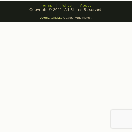
Terms
|
Policy
|
About
Copyright © 2011. All Rights Reserved.
Joomla template
created with Artisteer.