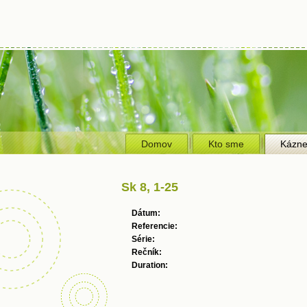
Domov
Kto sme
Kázn
Sk 8, 1-25
Dátum:
Referencie:
Série:
Rečník:
Duration: