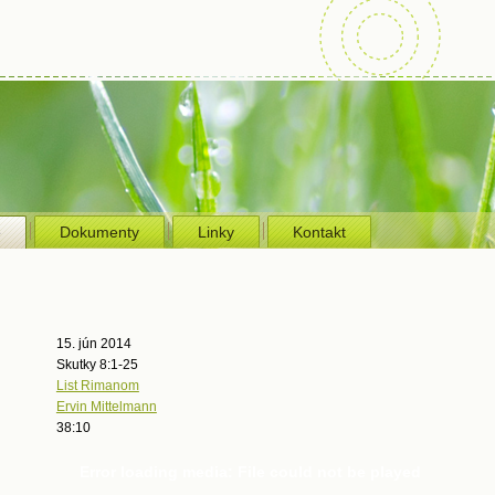
e
Dokumenty
Linky
Kontakt
15. jún 2014
Skutky 8:1-25
List Rimanom
Ervin Mittelmann
38:10
Error loading media: File could not be played