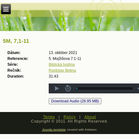
5M, 7,1-11
Dátum:
13. október 2021
Referencie:
5. Mojžišova 7:1-11
Série:
Biblická hodina
Rečník:
Rastislav Betina
Duration:
31:43
Terms
|
Policy
|
About
Copyright © 2011. All Rights Reserved.
Joomla template
created with Artisteer.