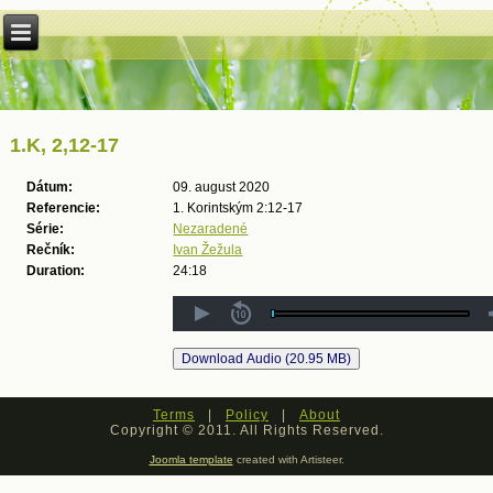
1.K, 2,12-17
Dátum:
09. august 2020
Referencie:
1. Korintským 2:12-17
Série:
Nezaradené
Rečník:
Ivan Žežula
Duration:
24:18
Terms
|
Policy
|
About
Copyright © 2011. All Rights Reserved.
Joomla template
created with Artisteer.